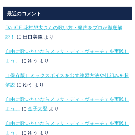
最近のコメント
Da-iCE 花村想太さんの歌い方・発声をプロが徹底解
説！
に
田口美織
より
自由に歌いたいならメッサ・ディ・ヴォーチェを実践し
よう。
に
ゆう
より
［保存版］ミックスボイスを出す練習方法や仕組みを超
解説
に
ゆう
より
自由に歌いたいならメッサ・ディ・ヴォーチェを実践し
よう。
に
金子太登
より
自由に歌いたいならメッサ・ディ・ヴォーチェを実践し
よう。
に
ゆう
より