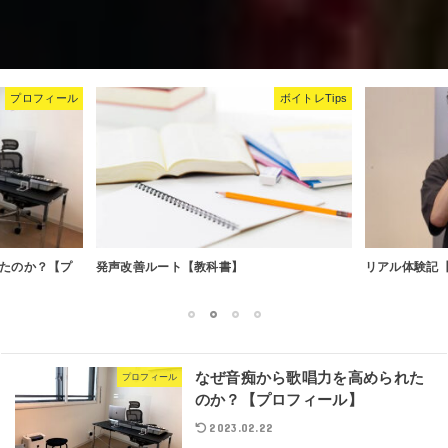
プロフィール
ボイトレTips
たのか？【プ
発声改善ルート【教科書】
リアル体験記【歌声
1
2
3
4
なぜ音痴から歌唱力を高められた
プロフィール
のか？【プロフィール】
2023.02.22