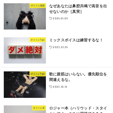
なぜあなたは鼻腔共鳴で高音を出
ボイトレ雑談
せないのか［真実］
2024.01.09
ミックスボイスは練習するな！
ボイトレTips
2023.01.24
歌に腹筋はいらない。優先順位を
ボイトレTips
間違えるな。
2023.10.15
ロジャー本（ハリウッド・スタイ
ボイトレ本