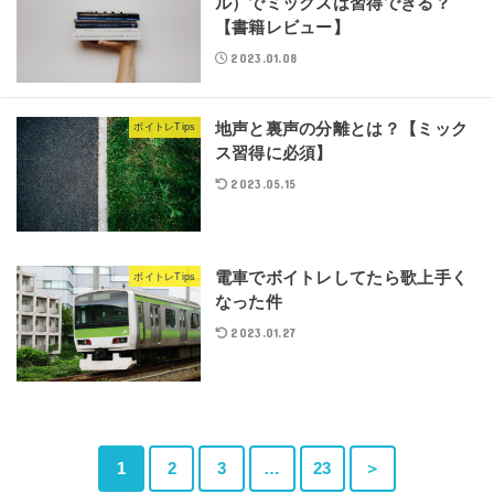
ル）でミックスは習得できる？
【書籍レビュー】
2023.01.08
地声と裏声の分離とは？【ミック
ボイトレTips
ス習得に必須】
2023.05.15
電車でボイトレしてたら歌上手く
ボイトレTips
なった件
2023.01.27
1
2
3
…
23
＞