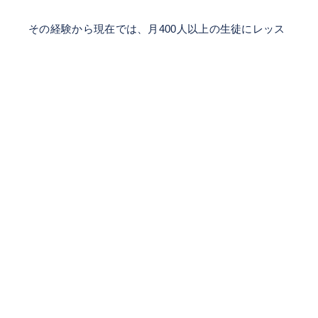
その経験から現在では、月400人以上の生徒にレッス
ンをしている。
魅力的な歌声を手に入れるために必須な歌唱スキルを
動画講座にまとめています。
公式LINEの講座と一緒に無料で受け取れるので、興
味があればご覧ください。
→LINE講座&動画講座を受け取る
簡単な経歴などは、下記リンクにまとめているので読
んでいただければ嬉しいです。