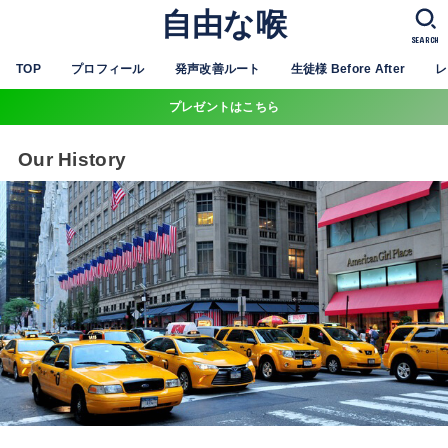
自由な喉
SEARCH
TOP
プロフィール
発声改善ルート
生徒様 Before After
レ
プレゼントはこちら
Our History