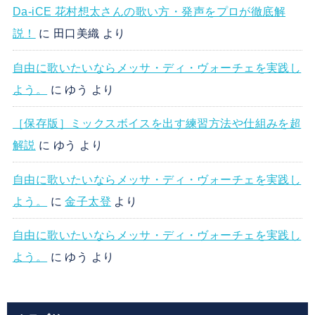
Da-iCE 花村想太さんの歌い方・発声をプロが徹底解
説！
に
田口美織
より
自由に歌いたいならメッサ・ディ・ヴォーチェを実践し
よう。
に
ゆう
より
［保存版］ミックスボイスを出す練習方法や仕組みを超
解説
に
ゆう
より
自由に歌いたいならメッサ・ディ・ヴォーチェを実践し
よう。
に
金子太登
より
自由に歌いたいならメッサ・ディ・ヴォーチェを実践し
よう。
に
ゆう
より