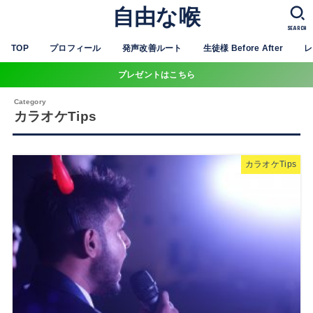
自由な喉
SEARCH
TOP
プロフィール
発声改善ルート
生徒様 Before After
レ
プレゼントはこちら
カラオケTips
カラオケTips