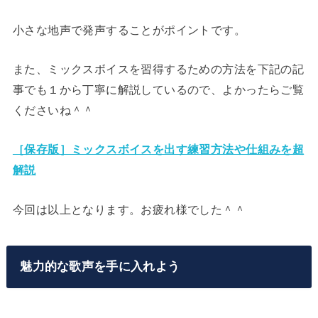
プ
レ
小さな地声で発声することがポイントです。
ー
また、ミックスボイスを習得するための方法を下記の記
ヤ
事でも１から丁寧に解説しているので、よかったらご覧
ー
くださいね＾＾
［保存版］ミックスボイスを出す練習方法や仕組みを超
解説
今回は以上となります。お疲れ様でした＾＾
魅力的な歌声を手に入れよう