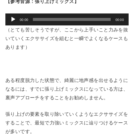
【参考音源：張り上げミックス】
音
00:00
00:00
声
（とても苦しそうですが、ここから上手いこと力みを抜
プ
いていくエクササイズを組むと一瞬でよくなるケースも
レ
あります）
ー
ヤ
ー
ある程度脱力した状態で、綺麗に地声感を出せるように
なるには、すでに張り上げミックスになっている方は、
裏声アプローチをすることをお勧めしません。
張り上げの要素を取り除いていくようなエクササイズを
することで、最短で力強いミックスに辿りつけるケース
が多いです。