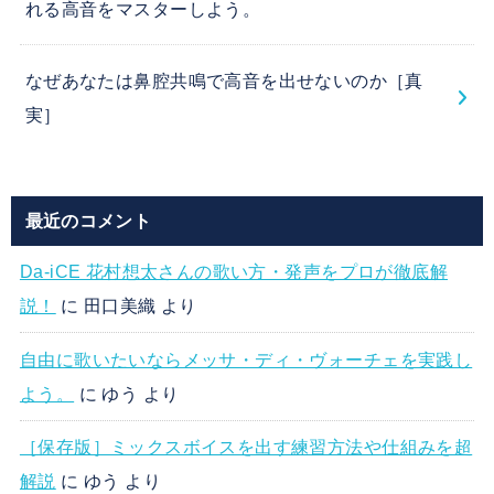
れる高音をマスターしよう。
なぜあなたは鼻腔共鳴で高音を出せないのか［真
実］
最近のコメント
Da-iCE 花村想太さんの歌い方・発声をプロが徹底解
説！
に
田口美織
より
自由に歌いたいならメッサ・ディ・ヴォーチェを実践し
よう。
に
ゆう
より
［保存版］ミックスボイスを出す練習方法や仕組みを超
解説
に
ゆう
より