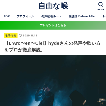
自由な喉
SEARCH
TOP
プロフィール
発声改善ルート
生徒様 Before After
レ
プレゼントはこちら
2020.11.18
歌手考察
【L’Arc〜en〜Ciel】hydeさんの発声や歌い方
をプロが徹底解説。