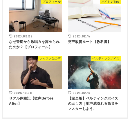
プロフィール
ボイトレTips
2023.02.22
2023.02.16
なぜ音痴から歌唱力を高められ
発声改善ルート【教科書】
たのか？【プロフィール】
レッスン生の声
ベルティングボイス
2025.10.08
2023.02.15
リアル体験記【歌声Before
【完全版】ベルティングボイス
After】
の出し方｜地声感溢れる高音を
マスターしよう。