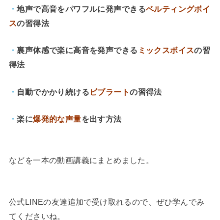
・
地声で高音をパワフルに発声できる
ベルティングボイ
ス
の習得法
・
裏声体感で楽に高音を発声できる
ミックスボイス
の習
得法
・
自動でかかり続ける
ビブラート
の習得法
・
楽に
爆発的な声量
を出す方法
などを一本の動画講義にまとめました。
公式LINEの友達追加で受け取れるので、ぜひ学んでみ
てくださいね。