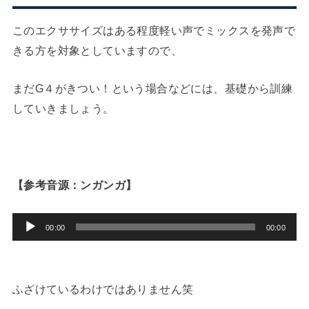
このエクササイズはある程度軽い声でミックスを発声で
きる方を対象としていますので、
まだG４がきつい！という場合などには、基礎から訓練
していきましょう。
【参考音源：ンガンガ】
音
00:00
00:00
声
プ
レ
ふざけているわけではありません笑
ー