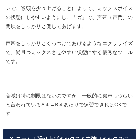
ンで、喉頭を少々上げることによって、ミックスボイス
ヤ
の状態にしやすいようにし、「ガ」で、声帯（声門）の
ー
閉鎖をしっかりと促してあげます。
声帯をしっかりとくっつけてあげるようなエクササイズ
で、尚且つミックスさせやすい状態にする優秀なツール
です。
音域は特に制限はないのですが、一般的に発声しづらい
と言われているA４→B４あたりで練習できればOKで
す。
３.コラム：張り上げミックスと力強いミックスは