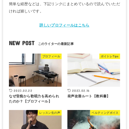
簡単な経歴などは、下記リンクにまとめているので読んでいただ
ければ嬉しいです。
詳しいプロフィールはこちら
NEW POST
プロフィール
ボイトレTips
2023.02.22
2023.02.16
なぜ音痴から歌唱力を高められ
発声改善ルート【教科書】
たのか？【プロフィール】
レッスン生の声
ベルティングボイス