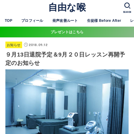
自由な喉
SEARCH
TOP
プロフィール
発声改善ルート
生徒様 Before After
レ
プレゼントはこちら
2018.09.12
お知らせ
９月13日退院予定＆9月２０日レッスン再開予
定のお知らせ