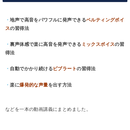
・
地声で高音をパワフルに発声できる
ベルティングボイ
ス
の習得法
・
裏声体感で楽に高音を発声できる
ミックスボイス
の習
得法
・
自動でかかり続ける
ビブラート
の習得法
・
楽に
爆発的な声量
を出す方法
などを一本の動画講義にまとめました。