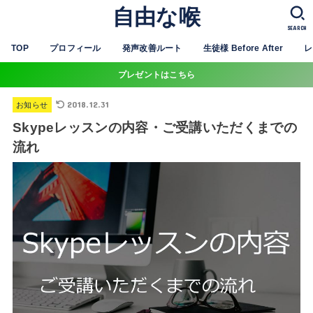
自由な喉
SEARCH
TOP
プロフィール
発声改善ルート
生徒様 Before After
レ
プレゼントはこちら
2018.12.31
お知らせ
Skypeレッスンの内容・ご受講いただくまでの
流れ