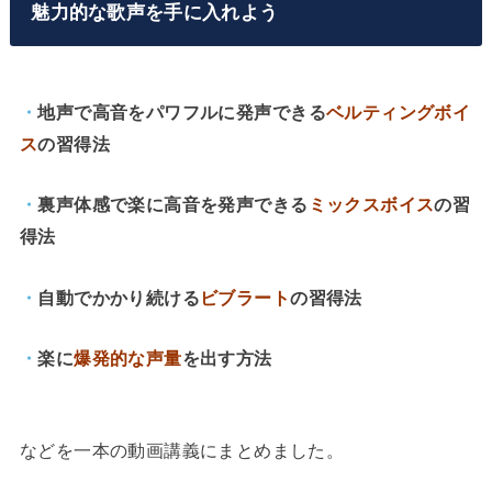
魅力的な歌声を手に入れよう
・
地声で高音をパワフルに発声できる
ベルティングボイ
ス
の習得法
・
裏声体感で楽に高音を発声できる
ミックスボイス
の習
得法
・
自動でかかり続ける
ビブラート
の習得法
・
楽に
爆発的な声量
を出す方法
などを一本の動画講義にまとめました。