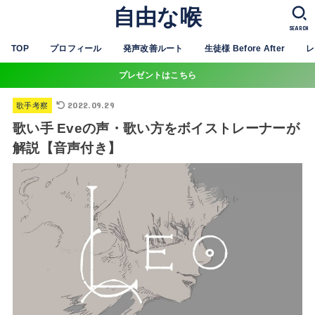
自由な喉
SEARCH
TOP
プロフィール
発声改善ルート
生徒様 Before After
レ
プレゼントはこちら
2022.09.29
歌手考察
歌い手 Eveの声・歌い方をボイストレーナーが
解説【音声付き】