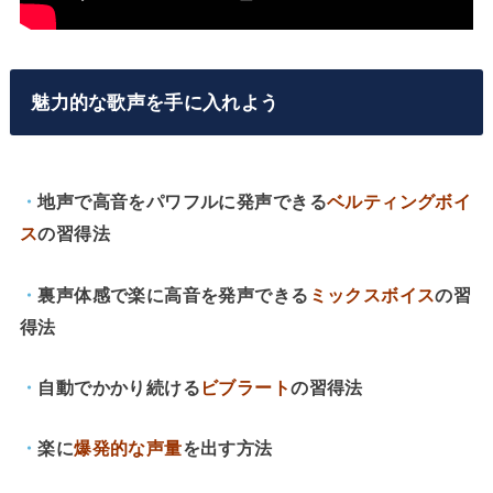
魅力的な歌声を手に入れよう
・
地声で高音をパワフルに発声できる
ベルティングボイ
ス
の習得法
・
裏声体感で楽に高音を発声できる
ミックスボイス
の習
得法
・
自動でかかり続ける
ビブラート
の習得法
・
楽に
爆発的な声量
を出す方法