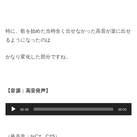
特に、歌を始めた当時全く出せなかった高音が楽に出せ
るようになったのは
かなり変化した部分ですね。
【音源：高音発声】
音
00:00
00:00
声
プ
レ
（最高音：hiC# , C#5）