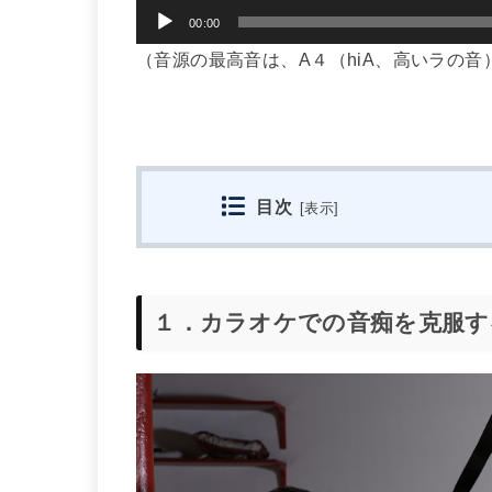
音
00:00
声
（音源の最高音は、A４（hiA、高いラの音
プ
レ
ー
ヤ
目次
[
表示
]
ー
１．カラオケでの音痴を克服す