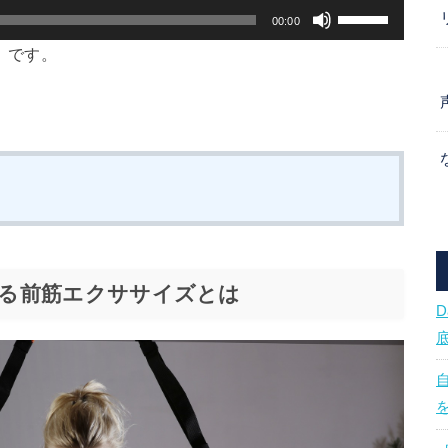
ボ
00:00
リ
）です。
ュ
ー
ム
調
節
に
は
る前筋エクササイズとは
上
下
矢
印
キ
ー