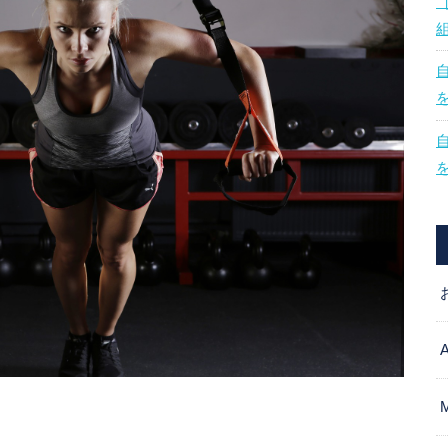
を
使
っ
て
く
だ
さ
い。