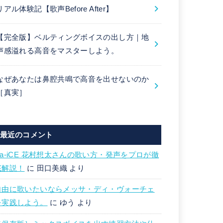
リアル体験記【歌声Before After】
【完全版】ベルティングボイスの出し方｜地
声感溢れる高音をマスターしよう。
なぜあなたは鼻腔共鳴で高音を出せないのか
［真実］
最近のコメント
Da-iCE 花村想太さんの歌い方・発声をプロが徹
底解説！
に
田口美織
より
自由に歌いたいならメッサ・ディ・ヴォーチェ
を実践しよう。
に
ゆう
より