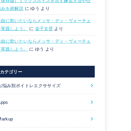
［保存版］ミックスボイスを出す練習方法や仕
組みを超解説
に
ゆう
より
自由に歌いたいならメッサ・ディ・ヴォーチェ
を実践しよう。
に
金子太登
より
自由に歌いたいならメッサ・ディ・ヴォーチェ
を実践しよう。
に
ゆう
より
カテゴリー
お悩み別ボイトレエクササイズ
Apps
Markup