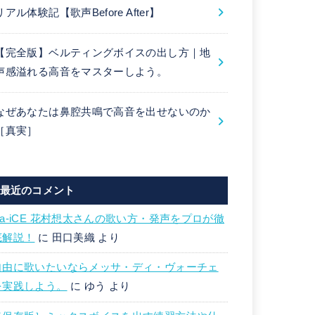
リアル体験記【歌声Before After】
【完全版】ベルティングボイスの出し方｜地
声感溢れる高音をマスターしよう。
なぜあなたは鼻腔共鳴で高音を出せないのか
［真実］
最近のコメント
Da-iCE 花村想太さんの歌い方・発声をプロが徹
底解説！
に
田口美織
より
自由に歌いたいならメッサ・ディ・ヴォーチェ
を実践しよう。
に
ゆう
より