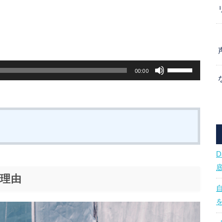
ボ
00:00
リ
ュ
ー
ム
調
節
に
理由
は
上
下