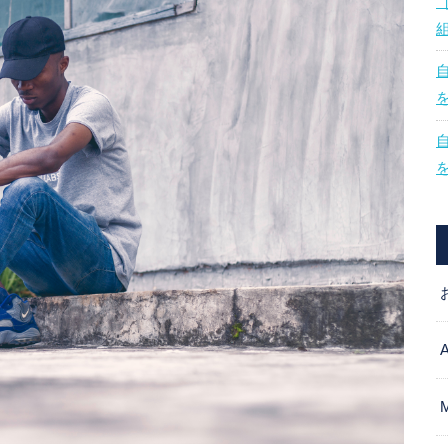
矢
印
キ
ー
を
使
っ
て
く
だ
さ
い。