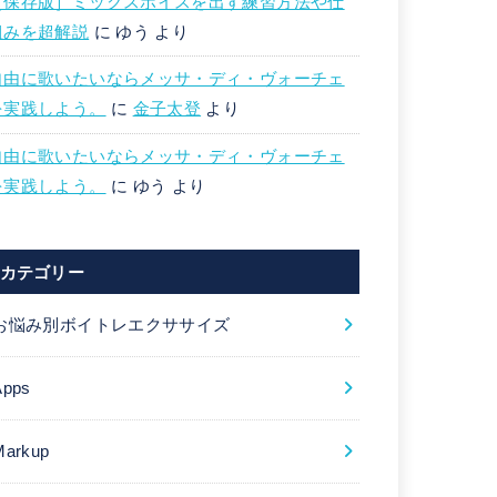
［保存版］ミックスボイスを出す練習方法や仕
組みを超解説
に
ゆう
より
自由に歌いたいならメッサ・ディ・ヴォーチェ
を実践しよう。
に
金子太登
より
自由に歌いたいならメッサ・ディ・ヴォーチェ
を実践しよう。
に
ゆう
より
カテゴリー
お悩み別ボイトレエクササイズ
Apps
Markup