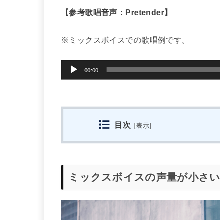
【参考歌唱音声：Pretender】
※ミックスボイスでの歌唱例です。
音
00:00
声
プ
レ
目次
[
表示
]
ー
ヤ
ー
ミックスボイスの声量が小さい