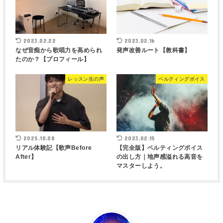
2023.02.22
2023.02.16
なぜ音痴から歌唱力を高められ
発声改善ルート【教科書】
たのか？【プロフィール】
レッスン生の声
ベルティングボイス
2025.10.08
2023.02.15
リアル体験記【歌声Before
【完全版】ベルティングボイス
After】
の出し方｜地声感溢れる高音を
マスターしよう。