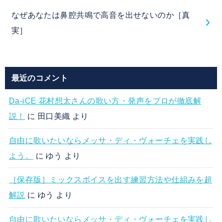
なぜあなたは鼻腔共鳴で高音を出せないのか［真
実］
最近のコメント
Da-iCE 花村想太さんの歌い方・発声をプロが徹底解
説！
に
田口美織
より
自由に歌いたいならメッサ・ディ・ヴォーチェを実践し
よう。
に
ゆう
より
［保存版］ミックスボイスを出す練習方法や仕組みを超
解説
に
ゆう
より
自由に歌いたいならメッサ・ディ・ヴォーチェを実践し