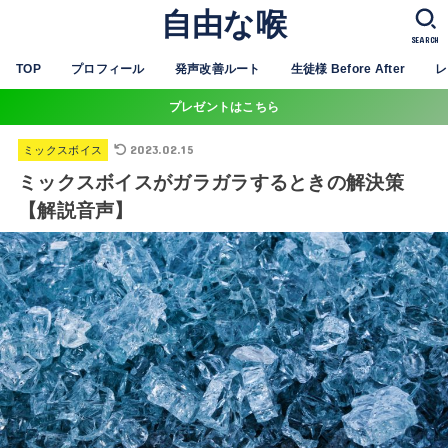
自由な喉
SEARCH
TOP
プロフィール
発声改善ルート
生徒様 Before After
レ
プレゼントはこちら
2023.02.15
ミックスボイス
ミックスボイスがガラガラするときの解決策
【解説音声】