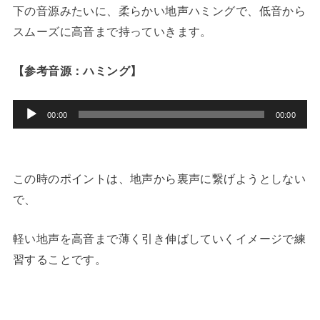
下の音源みたいに、柔らかい地声ハミングで、低音から
スムーズに高音まで持っていきます。
【参考音源：ハミング】
音
00:00
00:00
声
プ
レ
この時のポイントは、地声から裏声に繋げようとしない
ー
で、
ヤ
軽い地声を高音まで薄く引き伸ばしていくイメージで練
ー
習することです。