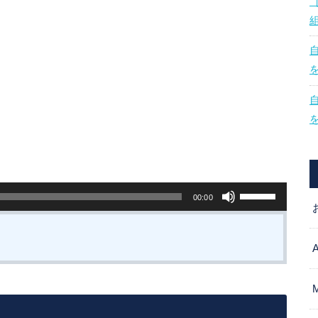
ボ
00:00
リ
ュ
ー
ム
調