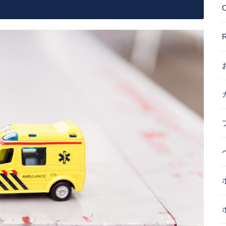
節
に
は
上
下
矢
印
キ
ー
を
使
っ
て
く
だ