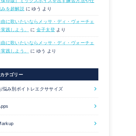
［保存版］ミックスボイスを出す練習方法や仕
組みを超解説
に
ゆう
より
自由に歌いたいならメッサ・ディ・ヴォーチェ
を実践しよう。
に
金子太登
より
自由に歌いたいならメッサ・ディ・ヴォーチェ
を実践しよう。
に
ゆう
より
カテゴリー
お悩み別ボイトレエクササイズ
Apps
Markup