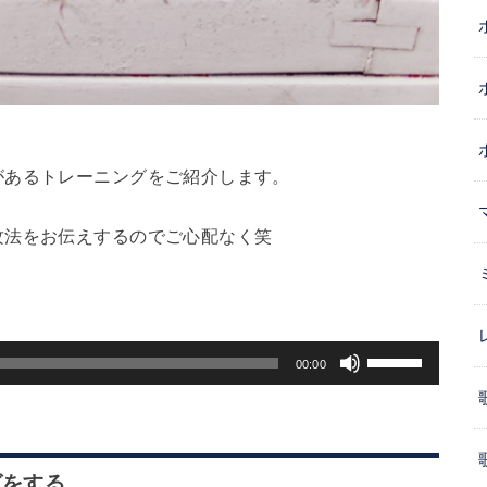
さ
い。
があるトレーニングをご紹介します。
攻法をお伝えするのでご心配なく笑
ボ
00:00
リ
ュ
ー
グをする