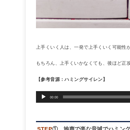
上手くいく人は、一発で上手くいく可能性
もちろん、上手くいかなくても、後ほど正
【参考音源：ハミングサイレン】
音
00:00
声
プ
レ
STEP
① 地声で楽な音域でハミン