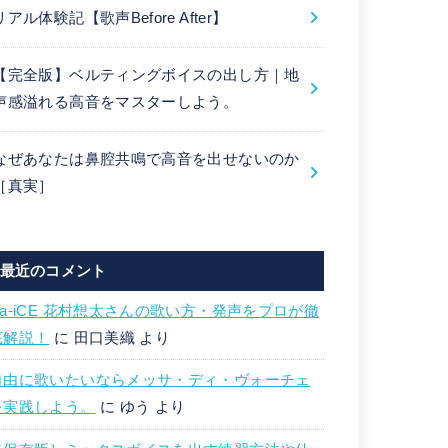
リアル体験記【歌声Before After】
【完全版】ベルティングボイスの出し方｜地
声感溢れる高音をマスターしよう。
なぜあなたは鼻腔共鳴で高音を出せないのか
［真実］
最近のコメント
Da-iCE 花村想太さんの歌い方・発声をプロが徹
底解説！
に
田口美織
より
自由に歌いたいならメッサ・ディ・ヴォーチェ
を実践しよう。
に
ゆう
より