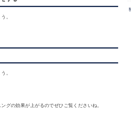
ム
調
ょう。
節
に
は
上
下
矢
ょう。
印
キ
ー
を
ニングの効果が上がるのでぜひご覧くださいね。
使
っ
て