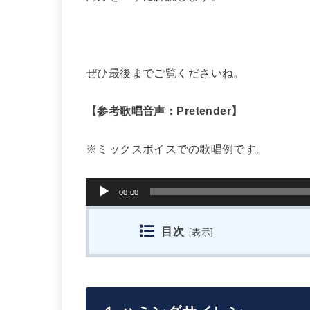
ぜひ最後までご覧くださいね。
【参考歌唱音声：Pretender】
※ミックスボイスでの歌唱例です。
音
00:00
声
プ
目次
[
表示
]
レ
ー
ヤ