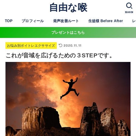
自由な喉
SEARCH
TOP
プロフィール
発声改善ルート
生徒様 Before After
レ
プレゼントはこちら
2020.11.11
お悩み別ボイトレエクササイズ
これが音域を広げるための３STEPです。