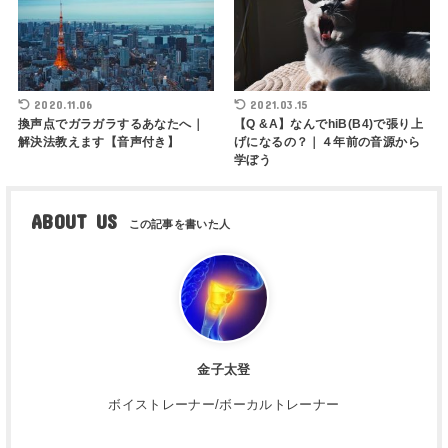
2020.11.06
2021.03.15
換声点でガラガラするあなたへ｜
【Q &A】なんでhiB(B4)で張り上
解決法教えます【音声付き】
げになるの？｜４年前の音源から
学ぼう
ABOUT US
金子太登
ボイストレーナー/ボーカルトレーナー