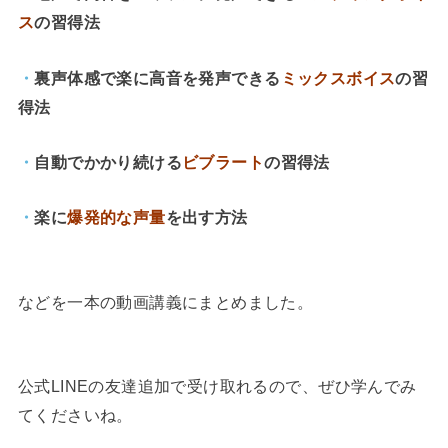
ス
の習得法
・
裏声体感で楽に高音を発声できる
ミックスボイス
の習
得法
・
自動でかかり続ける
ビブラート
の習得法
・
楽に
爆発的な声量
を出す方法
などを一本の動画講義にまとめました。
公式LINEの友達追加で受け取れるので、ぜひ学んでみ
てくださいね。