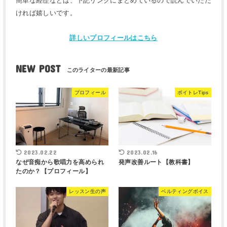
簡単な経歴などは、下記リンクにまとめているので読んでいただ
ければ嬉しいです。
詳しいプロフィールはこちら
NEW POST
プロフィール
ボイトレTips
2023.02.22
2023.02.16
なぜ音痴から歌唱力を高められ
発声改善ルート【教科書】
たのか？【プロフィール】
レッスン生の声
ベルティングボイス