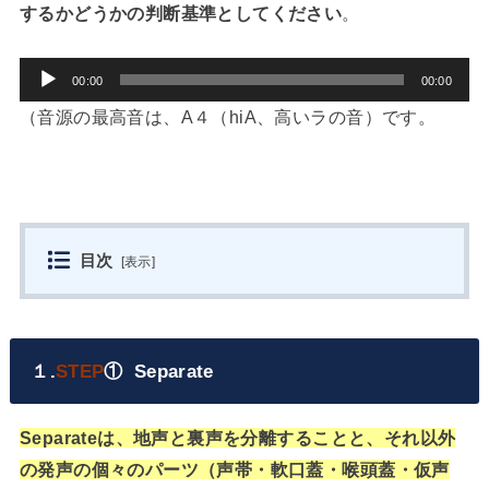
するかどうかの判断基準としてください
。
音
00:00
00:00
声
（音源の最高音は、A４（hiA、高いラの音）です。
プ
レ
ー
ヤ
目次
[
表示
]
ー
１.
STEP
① Separate
Separateは、地声と裏声を分離することと、それ以外
の発声の個々のパーツ（声帯・軟口蓋・喉頭蓋・仮声