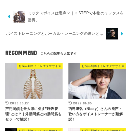
ミックスボイスは裏声？｜３STEPで本物のミックスを
習得。
ボイストレーニングとボーカルトレーニングの違いとは
RECOMMEND
お悩み別ボイトレエクササイズ
お悩み別ボイトレエクササイズ
2020.05.27
2022.06.05
声門閉鎖を最大限に促す”呼吸管
西島隆弘（Nissy）さんの発声・
理”とは？｜外肋間筋と内肋間筋も
歌い方をボイストレーナーが超解
セットで解説！
説！
お悩み別ボイトレエクササイズ
お悩み別ボイトレエクササイズ