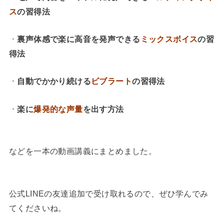
ス
の習得法
・
裏声体感で楽に高音を発声できる
ミックスボイス
の習
得法
・
自動でかかり続ける
ビブラート
の習得法
・
楽に
爆発的な声量
を出す方法
などを一本の動画講義にまとめました。
公式LINEの友達追加で受け取れるので、ぜひ学んでみ
てくださいね。