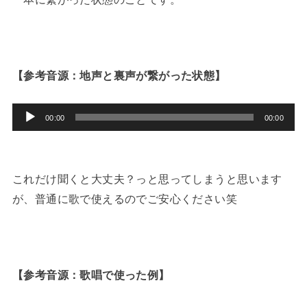
【参考音源：地声と裏声が繋がった状態】
音
00:00
00:00
声
プ
レ
これだけ聞くと大丈夫？っと思ってしまうと思います
ー
が、普通に歌で使えるのでご安心ください笑
ヤ
ー
【参考音源：歌唱で使った例】