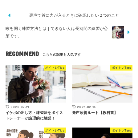
裏声で首に力が入るときに確認したい２つのこと
喉を開く練習方法とは｜できない人は長期間の練習が必
須です。
RECOMMEND
ボイトレTips
ボイトレTips
2020.07.19
2023.02.16
イケボの出し方・練習法をボイス
発声改善ルート【教科書】
トレーナーが論理的に解説！
ボイトレTips
ボイトレTips