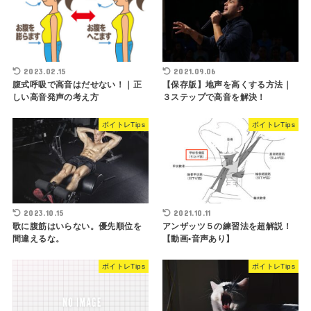
2023.02.15
2021.09.06
腹式呼吸で高音はだせない！｜正
【保存版】地声を高くする方法｜
しい高音発声の考え方
３ステップで高音を解決！
ボイトレTips
ボイトレTips
2023.10.15
2021.10.11
歌に腹筋はいらない。優先順位を
アンザッツ５の練習法を超解説！
間違えるな。
【動画•音声あり】
ボイトレTips
ボイトレTips