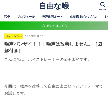
自由な喉
SEARCH
TOP
プロフィール
発声改善ルート
生徒様 Before After
レ
プレゼントはこちら
2020.11.10
ボイトレTips
喉声バンザイ！！｜喉声は改善しません。［図
解付き］
こんにちは、ボイストレーナーの金子太登です。
今回は、喉声を改善して自由に楽に歌うというテーマで
お話します。